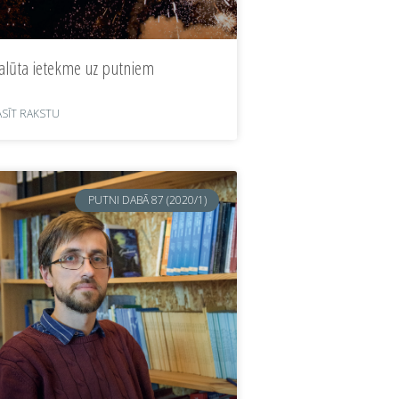
alūta ietekme uz putniem
ASĪT RAKSTU
PUTNI DABĀ 87 (2020/1)