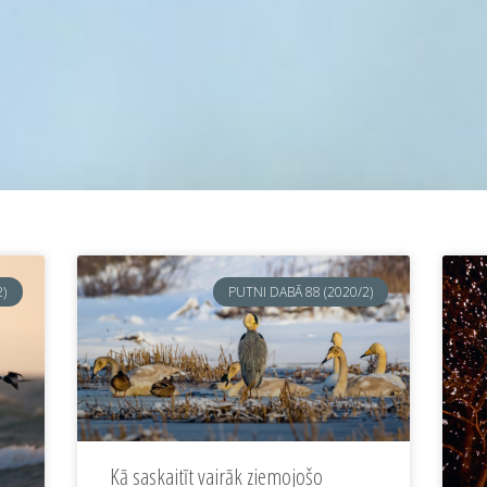
2)
PUTNI DABĀ 88 (2020/2)
Kā saskaitīt vairāk ziemojošo