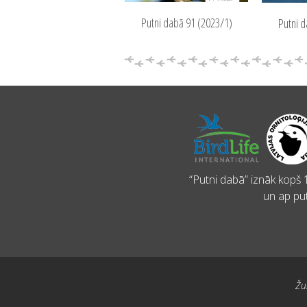
Putni dabā 91 (2023/1)
Putni d
“Putni dabā” iznāk kopš 1
un ap put
Žu