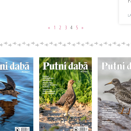
P
L
«
1
2
3
4
5
»