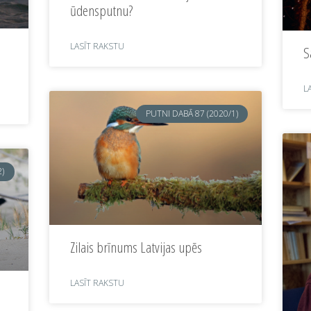
ūdensputnu?
LASĪT RAKSTU
S
L
PUTNI DABĀ 87 (2020/1)
2)
Zilais brīnums Latvijas upēs
LASĪT RAKSTU