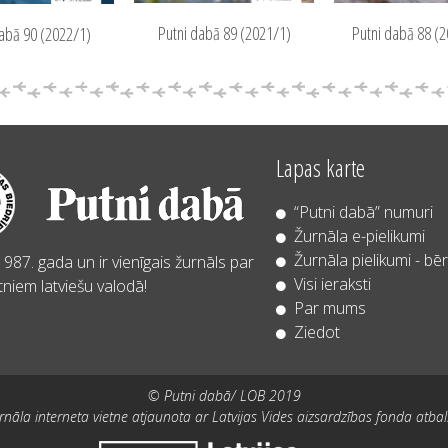
Putni dabā 89 (2021/1)
Putni dabā 88 (
abā 90 (2022/1)
Lapas karte
“Putni dabā” numuri
Žurnāla e-pielikumi
Žurnāla pielikumi - bē
987. gada un ir vienīgais žurnāls par
Visi ieraksti
niem latviešu valodā!
Par mums
Ziedot
© Putni dabā/ LOB 2019
rnāla interneta vietne atjaunota ar Latvijas Vides aizsardzības fonda atbal