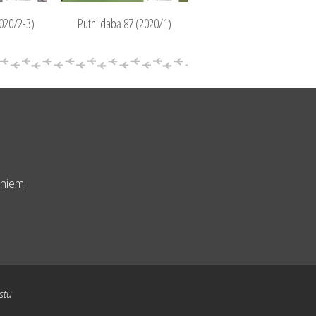
2020/2-3)
Putni dabā 87 (2020/1)
rniem
stu