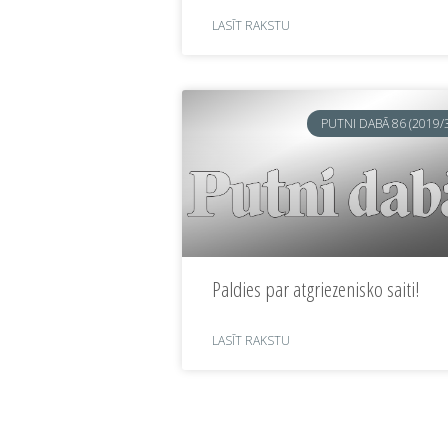
LASĪT RAKSTU
PUTNI DABĀ 86 (2019/
Paldies par atgriezenisko saiti!
LASĪT RAKSTU