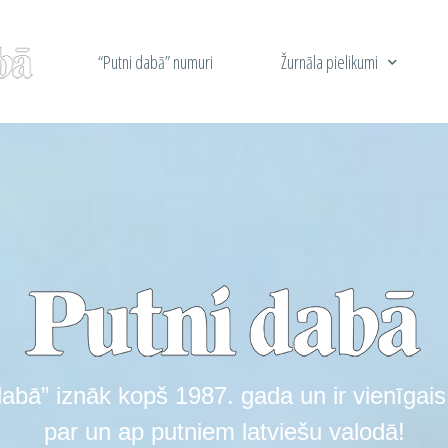
“Putni dabā” numuri
Žurnāla pielikumi
dabā” iznāk kopš 1987. gada un ir vienīgais
par un ap putniem latviešu valodā!