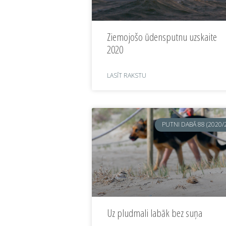
Ziemojošo ūdensputnu uzskaite
2020
LASĪT RAKSTU
PUTNI DABĀ 88 (2020/
Uz pludmali labāk bez suņa