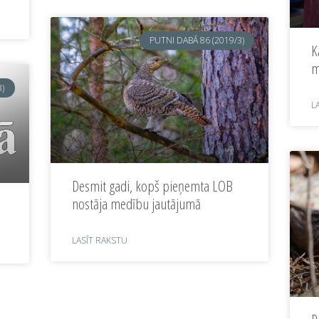
PUTNI DABĀ 86 (2019/3)
K
m
3)
L
Desmit gadi, kopš pieņemta LOB
nostāja medību jautājumā
LASĪT RAKSTU