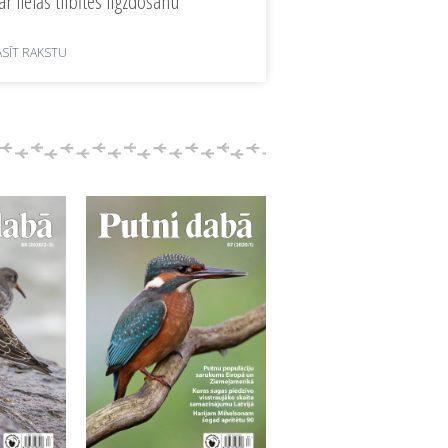
ar lielās tilbītes ligzdošanu
ASĪT RAKSTU