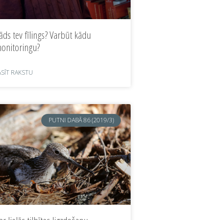
āds tev fīlings? Varbūt kādu
onitoringu?
ASĪT RAKSTU
PUTNI DABĀ 86 (2019/3)