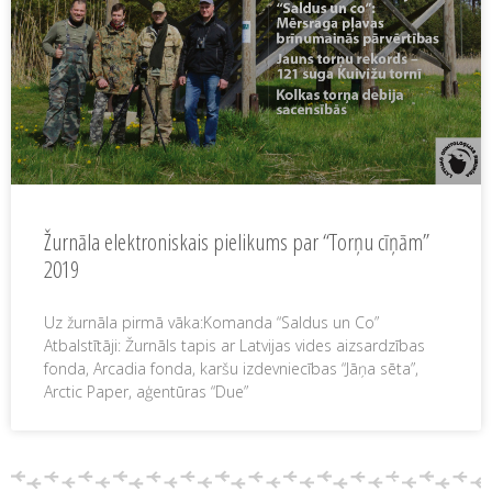
Žurnāla elektroniskais pielikums par “Torņu cīņām”
2019
Uz žurnāla pirmā vāka:Komanda “Saldus un Co”​
Atbalstītāji: Žurnāls tapis ar Latvijas vides aizsardzības
fonda, Arcadia fonda, karšu izdevniecības “Jāņa sēta”,
Arctic Paper, aģentūras “Due”