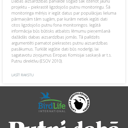
Dabas aizsardzības pārvalde šogad sāk īstenot jaunu
projektu – piekrastē ligzdojošo putnu monitoringu. Šā
monitoringa mērķis ir iegūt datus par populācijas lieluma
pārmaiņām tām sugām, par kurām netiek iegūti dati
citos ligzdojošo putnu fona monitoringos. Iegūtā
informācija būs būtisks atbalsts lēmumu pieņemšanā
dažādās dabas aizsardzības jomās. Tā palīdzēs
argumentēti pamatot piekrastes putnu aizsardzības
pasākumus. Turklāt iegūtie dati būs noderīgi, lai
sagatavotu ziņojumus Eiropas Komisijai saskaņā ar t.s.
Putnu direktīvu (ESOV 2010).
LASĪT RAKSTU