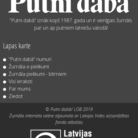
“Putni dabā” iznāk kopš 1987. gada un ir vienīgais žurnāls
par un ap putniem latviešu valodā!
Lapas karte
“Putni dabā” numuri
Žurnāla e-pielikumi
Žurnāla pielikumi - bērniem
Visi ieraksti
Par mums
Ziedot
© Putni dabā/ LOB 2019
Žurnāla interneta vietne atjaunota ar Latvijas Vides aizsardzības
fonda atbalstu