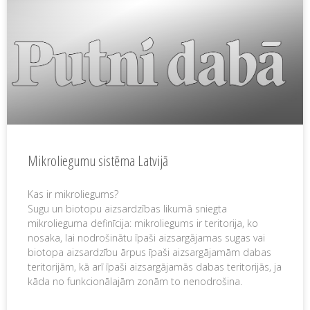
Mikroliegumu sistēma Latvijā
Kas ir mikroliegums?
Sugu un biotopu aizsardzības likumā sniegta
mikrolieguma definīcija: mikroliegums ir teritorija, ko
nosaka, lai nodrošinātu īpaši aizsargājamas sugas vai
biotopa aizsardzību ārpus īpaši aizsargājamām dabas
teritorijām, kā arī īpaši aizsargājamās dabas teritorijās, ja
kāda no funkcionālajām zonām to nenodrošina.