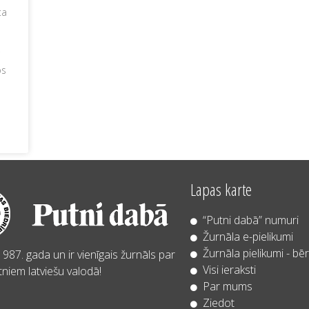
ta
i
os
Lapas karte
“Putni dabā” numuri
Žurnāla e-pielikumi
Žurnāla pielikumi - bē
987. gada un ir vienīgais žurnāls par
Visi ieraksti
niem latviešu valodā!
Par mums
Ziedot