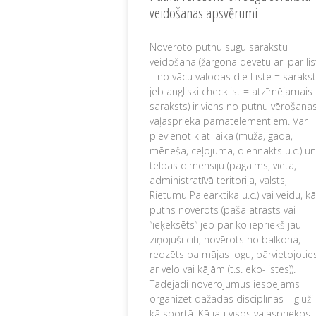
veidošanas apsvērumi
Novēroto putnu sugu sarakstu
veidošana (žargonā dēvētu arī par lis
– no vācu valodas die Liste = saraks
jeb angliski checklist = atzīmējamais
saraksts) ir viens no putnu vērošana
vaļasprieka pamatelementiem. Var
pievienot klāt laika (mūža, gada,
mēneša, ceļojuma, diennakts u.c.) un
telpas dimensiju (pagalms, vieta,
administratīvā teritorija, valsts,
Rietumu Palearktika u.c.) vai veidu, kā
putns novērots (paša atrasts vai
“ieķeksēts” jeb par ko iepriekš jau
ziņojuši citi; novērots no balkona,
redzēts pa mājas logu, pārvietojotie
ar velo vai kājām (t.s. eko-listes)).
Tādējādi novērojumus iespējams
organizēt dažādās disciplīnās – gluži
kā sportā. Kā jau visos vaļaspriekos,