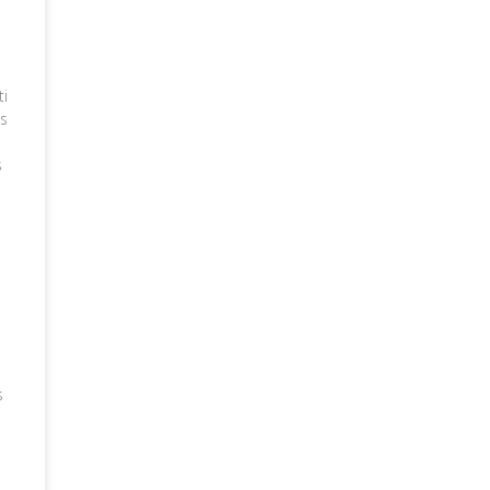
ti
ts
s
s