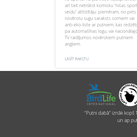
arī šeit netrūkst komisku “nišas spor
veidu” attīstītāju: piemēram, no pirts
novērotu sugu saraksts somiem vai
anti-eko-liste ar putniem, kas redzēt
pa automašīnas logu, vai nacionālaj
TV raidījumos novērotiem putniem
angļiem.
LASĪT RAKSTU
“Putni dabā” iznāk kopš 1
un ap put