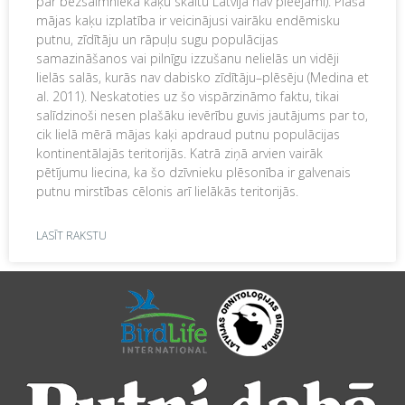
par bezsaimnieka kaķu skaitu Latvijā nav pieejami). Plašā
mājas kaķu izplatība ir veicinājusi vairāku endēmisku
putnu, zīdītāju un rāpuļu sugu populācijas
samazināšanos vai pilnīgu izzušanu nelielās un vidēji
lielās salās, kurās nav dabisko zīdītāju–plēsēju (Medina et
al. 2011). Neskatoties uz šo vispārzināmo faktu, tikai
salīdzinoši nesen plašāku ievērību guvis jautājums par to,
cik lielā mērā mājas kaķi apdraud putnu populācijas
kontinentālajās teritorijās. Katrā ziņā arvien vairāk
pētījumu liecina, ka šo dzīvnieku plēsonība ir galvenais
putnu mirstības cēlonis arī lielākās teritorijās.
LASĪT RAKSTU