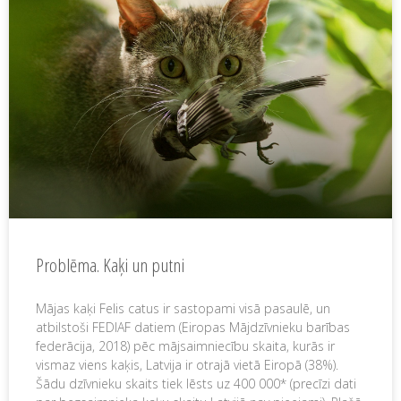
Problēma. Kaķi un putni
Mājas kaķi Felis catus ir sastopami visā pasaulē, un
atbilstoši FEDIAF datiem (Eiropas Mājdzīvnieku barības
federācija, 2018) pēc mājsaimniecību skaita, kurās ir
vismaz viens kaķis, Latvija ir otrajā vietā Eiropā (38%).
Šādu dzīvnieku skaits tiek lēsts uz 400 000* (precīzi dati