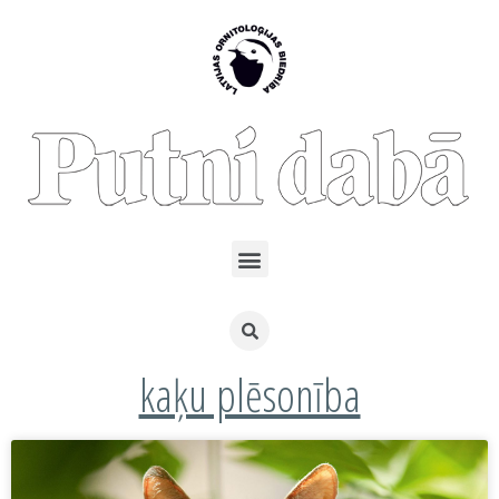
kaķu plēsonība