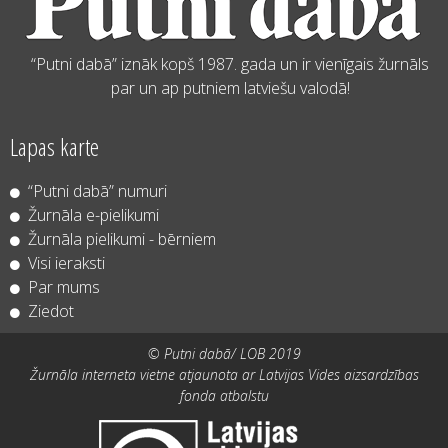
“Putni dabā” iznāk kopš 1987. gada un ir vienīgais žurnāls
par un ap putniem latviešu valodā!
Lapas karte
“Putni dabā” numuri
Žurnāla e-pielikumi
Žurnāla pielikumi - bērniem
Visi ieraksti
Par mums
Ziedot
© Putni dabā/ LOB 2019
Žurnāla interneta vietne atjaunota ar Latvijas Vides aizsardzības
fonda atbalstu