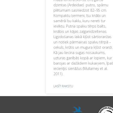
dzimtas (Ardeidae) putns, spārnu
plētumam sasniedzot 82–95 cm.
Kompaktu ķermeni, īsu knābi un
samērā īsu kaklu, kuru nereti tur
ievilktu. Putna spalvu tērps balts,
knābis un kājas zaļganidzeltenas.
Ligzdošanas laikā kļūst sārtioranžas
un notiek pārmaiņas spalvu tērpā –
cekuls, krūtis un mugura kļūst oranži.
Kā jau liecina sugas nosaukums,
uzturas ganībās kopā ar lopiem, kur
barojas ar dažādiem kukaiņiem, īpaš
iecienījis sienāžus (Mullarney et al.
2011).
LASĪT RAKSTU