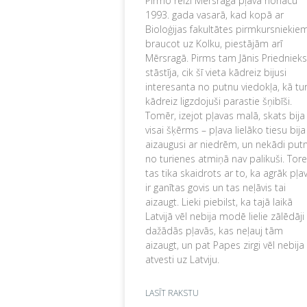
Pirmo reizi Mērsraga pļavā nonācu
1993. gada vasarā, kad kopā ar
Bioloģijas fakultātes pirmkursniekiem
braucot uz Kolku, piestājām arī
Mērsragā. Pirms tam Jānis Priednieks
stāstīja, cik šī vieta kādreiz bijusi
interesanta no putnu viedokļa, kā tu
kādreiz ligzdojuši parastie šņibīši.
Tomēr, izejot pļavas malā, skats bija
visai šķērms – pļava lielāko tiesu bija
aizaugusi ar niedrēm, un nekādi putn
no turienes atmiņā nav palikuši. Tore
tas tika skaidrots ar to, ka agrāk pļa
ir ganītas govis un tas neļāvis tai
aizaugt. Lieki piebilst, ka tajā laikā
Latvijā vēl nebija modē lielie zālēdāji
dažādās pļavās, kas neļauj tām
aizaugt, un pat Papes zirgi vēl nebija
atvesti uz Latviju.
LASĪT RAKSTU