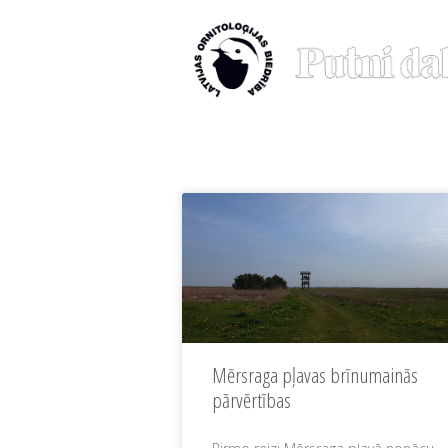
Mērsraga pļavas brīnumainās
pārvērtības