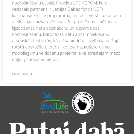
nodrošināšanu Latvijā. Projektu LIFE AQPOM, kura
vadošais partneris ir Latvijas Dabas fonds (LDF),
līdzfinansē ES Life programma, un tas ir vērsts uz vairāku
ar šīs sugas aizsardzību saistītu problēmu risināšanu –
ligzdošanas vietu apzināšanu un aizsardzības
nodrošināšanu, barošanās vietu apsaimniekošanu
atsevišķās teritorijās, kā arī sabiedrības izglītošanu. Šajā
rakstā apskatīšu pieredzi, ko esam guvuši, ierosinot
mikroliegumu veidošanu projekta laikā atrastajām mazo
ērgļu ligzdošanas vietām.
LASĪT RAKSTU