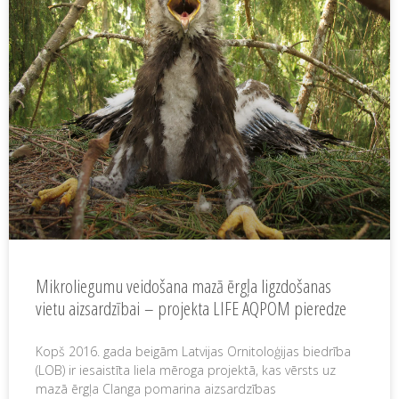
Mikroliegumu veidošana mazā ērgļa ligzdošanas
vietu aizsardzībai – projekta LIFE AQPOM pieredze
Kopš 2016. gada beigām Latvijas Ornitoloģijas biedrība
(LOB) ir iesaistīta liela mēroga projektā, kas vērsts uz
mazā ērgļa Clanga pomarina aizsardzības