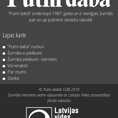
“Putni dabā” iznāk kopš 1987. gada un ir vienīgais žurnāls
par un ap putniem latviešu valodā!
Lapas karte
“Putni dabā” numuri
Žurnāla e-pielikumi
Žurnāla pielikumi - bērniem
Visi ieraksti
Par mums
Ziedot
© Putni dabā/ LOB 2019
Žurnāla interneta vietne atjaunota ar Latvijas Vides aizsardzības
fonda atbalstu