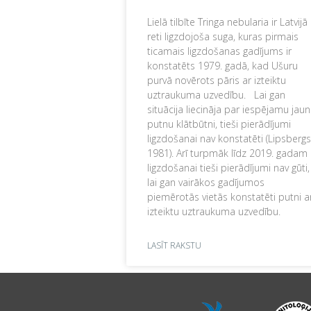
Lielā tilbīte Tringa nebularia ir Latvijā
reti ligzdojoša suga, kuras pirmais
ticamais ligzdošanas gadījums ir
konstatēts 1979. gadā, kad Ušuru
purvā novērots pāris ar izteiktu
uztraukuma uzvedību. Lai gan
situācija liecināja par iespējamu jau
putnu klātbūtni, tieši pierādījumi
ligzdošanai nav konstatēti (Lipsbergs
1981). Arī turpmāk līdz 2019. gadam
ligzdošanai tieši pierādījumi nav gūti,
lai gan vairākos gadījumos
piemērotās vietās konstatēti putni a
izteiktu uztraukuma uzvedību.
LASĪT RAKSTU