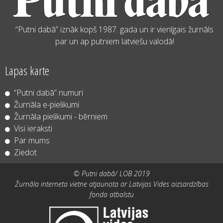
“Putni dabā” iznāk kopš 1987. gada un ir vienīgais žurnāls
par un ap putniem latviešu valodā!
Lapas karte
“Putni dabā” numuri
Žurnāla e-pielikumi
Žurnāla pielikumi - bērniem
Visi ieraksti
Par mums
Ziedot
© Putni dabā/ LOB 2019
Žurnāla interneta vietne atjaunota ar Latvijas Vides aizsardzības
fonda atbalstu