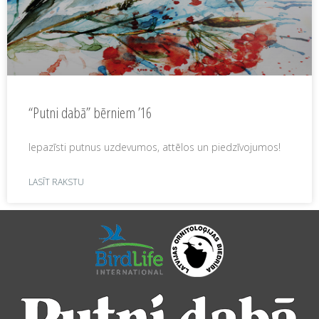
“Putni dabā” bērniem ’16
Iepazīsti putnus uzdevumos, attēlos un piedzīvojumos!
LASĪT RAKSTU