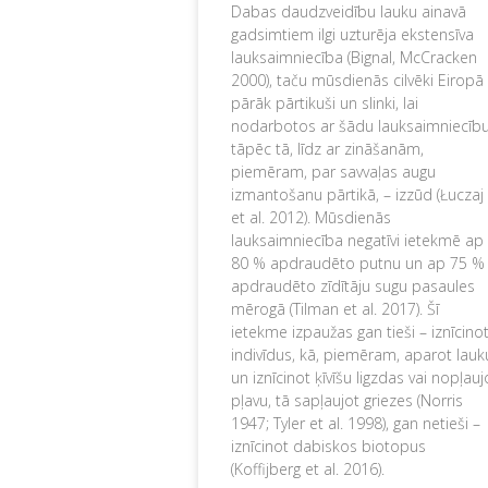
Dabas daudzveidību lauku ainavā
gadsimtiem ilgi uzturēja ekstensīva
lauksaimniecība (Bignal, McCracken
2000), taču mūsdienās cilvēki Eiropā 
pārāk pārtikuši un slinki, lai
nodarbotos ar šādu lauksaimniecību
tāpēc tā, līdz ar zināšanām,
piemēram, par savvaļas augu
izmantošanu pārtikā, – izzūd (Łuczaj
et al. 2012). Mūsdienās
lauksaimniecība negatīvi ietekmē ap
80 % apdraudēto putnu un ap 75 %
apdraudēto zīdītāju sugu pasaules
mērogā (Tilman et al. 2017). Šī
ietekme izpaužas gan tieši – iznīcino
indivīdus, kā, piemēram, aparot lauk
un iznīcinot ķīvīšu ligzdas vai nopļauj
pļavu, tā sapļaujot griezes (Norris
1947; Tyler et al. 1998), gan netieši –
iznīcinot dabiskos biotopus
(Koffijberg et al. 2016).