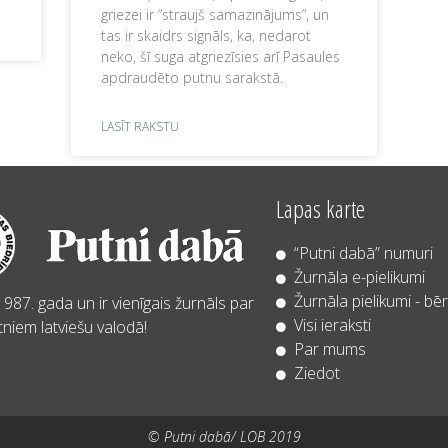
griezei ir “straujš samazinājums”, un
tas ir skaidrs signāls, ka, nedarot
neko, šī suga atgriezīsies arī Pasaules
apdraudēto putnu sarakstā.
LASĪT RAKSTU
Lapas karte
“Putni dabā” numuri
Žurnāla e-pielikumi
Žurnāla pielikumi - bē
987. gada un ir vienīgais žurnāls par
Visi ieraksti
niem latviešu valodā!
Par mums
Ziedot
© Putni dabā/ LOB 2019