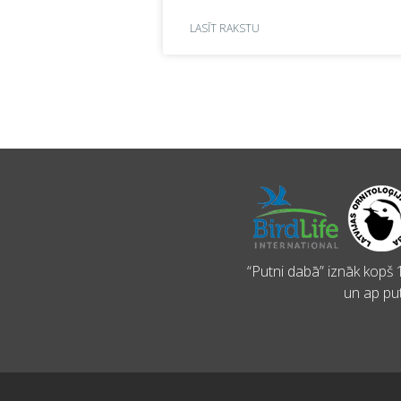
LASĪT RAKSTU
“Putni dabā” iznāk kopš 1
un ap put