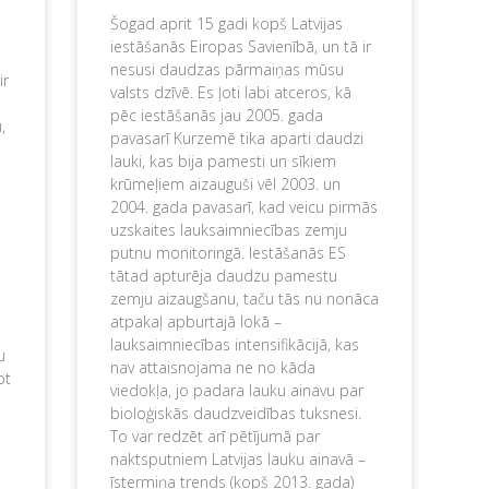
Šogad aprit 15 gadi kopš Latvijas
iestāšanās Eiropas Savienībā, un tā ir
nesusi daudzas pārmaiņas mūsu
ir
valsts dzīvē. Es ļoti labi atceros, kā
pēc iestāšanās jau 2005. gada
,
pavasarī Kurzemē tika aparti daudzi
lauki, kas bija pamesti un sīkiem
krūmeļiem aizauguši vēl 2003. un
2004. gada pavasarī, kad veicu pirmās
uzskaites lauksaimniecības zemju
putnu monitoringā. Iestāšanās ES
tātad apturēja daudzu pamestu
zemju aizaugšanu, taču tās nu nonāca
atpakaļ apburtajā lokā –
t
lauksaimniecības intensifikācijā, kas
u
nav attaisnojama ne no kāda
ot
viedokļa, jo padara lauku ainavu par
bioloģiskās daudzveidības tuksnesi.
To var redzēt arī pētījumā par
naktsputniem Latvijas lauku ainavā –
īstermiņa trends (kopš 2013. gada)