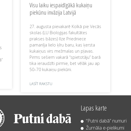
Visu laiku iespaidīgākā kukaiņu
piekūnu invāzija Latvijā
27. augusta pievakarē Kolkā pie Vecās
skolas (LU Bioloģijas fakultātes
prakses bāzes) Ilze Priedniece
pamanīja lielo ķīru baru, kas ķersta
s
kukaiņus virs mežmalas un pļavas.
Pirms sešiem vakarā “spietotāju” barā
ā”
tika ieraudzīti pirmie, bet vēlāk jau ap
50–70 kukaiņu piekūni.
LASĪT RAKSTU
Lapas karte
“Putni dabā” numuri
Žurnāla e-pielikumi