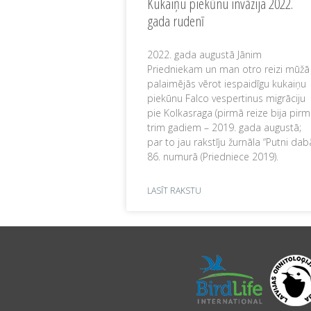
Kukaiņu piekūnu invāzija 2022.
gada rudenī
2022. gada augustā Jānim
Priedniekam un man otro reizi mūžā
palaimējās vērot iespaidīgu kukaiņu
piekūnu Falco vespertinus migrāciju
pie Kolkasraga (pirmā reize bija pirm
trim gadiem – 2019. gada augustā;
par to jau rakstīju žurnāla “Putni dab
86. numurā (Priedniece 2019).
LASĪT RAKSTU