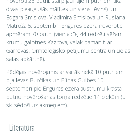
novēroti 26 putni; starp jaunajiem putniem tikai
divas pieaugušās mātītes un viens tēviņš) un
Edgara Smislova, Vladimira Smislova un Ruslana
Matroža 5. septembrī Engures ezerā novērotie
apmēram 70 putni (vienlaicīgi 44 redzēti sēžam
krūmu galotnēs Kazrovā, vēlāk pamanīti arī
Garrovas, Ornitoloģisko pētījumu centra un Lielās
salas apkārtnē).
Pēdējais novērojums ar vairāk nekā 10 putniem
bija Ievas Burčikas un Elīnas Gulbes 10.
septembrī pie Engures ezera austrumu krasta
putnu novērošanas torņa redzētie 14 piekūni (t.
sk. sēdoši uz akmeņiem).
Literatūra