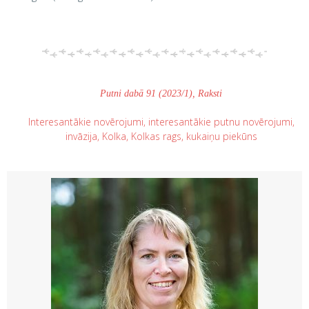
Putni dabā 91 (2023/1)
,
Raksti
Interesantākie novērojumi
,
interesantākie putnu novērojumi
,
invāzija
,
Kolka
,
Kolkas rags
,
kukaiņu piekūns