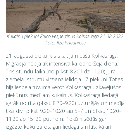
Kukaiņu piekūni Falco vespertinus Kolkasragā 21.08.2022.
Foto: Ilze Priedniece
21. augustā piekūnus skaitījām pašā Kolkasragā.
Migrācija nebija tik intensīva kā iepriekšējā dienā.
Trīs stundu laikā (no plkst. 8.20 līdz 11.20) jūrā
ziemeļaustrumu virzienā ielidoja 17 piekūni. Toties
bija iespēja tuvumā vērot Kolkasragā uzkavējušos
piekūnus medījam kukaiņus. Kolkasraga liedagā
agrāk no rīta (plkst. 8.20–9.20) uzturējās un medīja
tikai divi, plkst. 9.20–10.20 jau 5–7 un plkst. 10.20–
11.20 ap 15–20 putniem. Piekūni sēdās gan
izgāzto koku zaros, gan liedaga smiltīs, kā arī