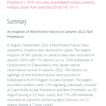
Priedniece I. 2019. Visu laiku iespaidīgākā kukaiņu piekūnu
invāzija Latvijā.
Putni dabā
86 (2019/3–4): 10–11.
Summary
An irruption of Red-footed Falcons in autumn 2022 /Ilze
Priedniece/
In August–September 2022 a Red-footed Falcon
Falco
vespertinus
irruption was observed in Latvia. The largest
irruption of this species in Latvia to date was recorded in
autumn 2019, with 172 reports on ca. 1500 individuals in
total posted on Dabasdati.lv, the Latvian nature
observations portal. In autumn 2022, 140 reports on
sightings of Red-footed Falcons were posted on
Dabasdati.lv from 6 August to early October. The largest
recorded numbers were 129 migrating individuals counted
at Cape Kolka by Ilze Priedniece and Jānis Priednieks on 20
August (during a 3.5 hour count), and 170–200 individuals
recorded at Garciems–Eimuri by Igors Deņisovs on 21
August (during a 7 hour count).