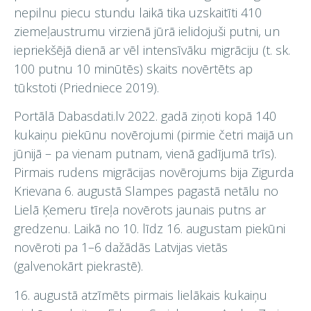
nepilnu piecu stundu laikā tika uzskaitīti 410
ziemeļaustrumu virzienā jūrā ielidojuši putni, un
iepriekšējā dienā ar vēl intensīvāku migrāciju (t. sk.
100 putnu 10 minūtēs) skaits novērtēts ap
tūkstoti (Priedniece 2019).
Portālā Dabasdati.lv 2022. gadā ziņoti kopā 140
kukaiņu piekūnu novērojumi (pirmie četri maijā un
jūnijā – pa vienam putnam, vienā gadījumā trīs).
Pirmais rudens migrācijas novērojums bija Zigurda
Krievana 6. augustā Slampes pagastā netālu no
Lielā Ķemeru tīreļa novērots jaunais putns ar
gredzenu. Laikā no 10. līdz 16. augustam piekūni
novēroti pa 1–6 dažādās Latvijas vietās
(galvenokārt piekrastē).
16. augustā atzīmēts pirmais lielākais kukaiņu