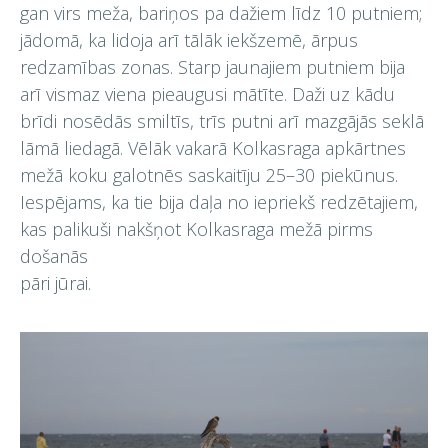
gan virs meža, bariņos pa dažiem līdz 10 putniem;
jādomā, ka lidoja arī tālāk iekšzemē, ārpus
redzamības zonas. Starp jaunajiem putniem bija
arī vismaz viena pieaugusi mātīte. Daži uz kādu
brīdi nosēdās smiltīs, trīs putni arī mazgājās seklā
lāmā liedagā. Vēlāk vakarā Kolkasraga apkārtnes
mežā koku galotnēs saskaitīju 25–30 piekūnus.
Iespējams, ka tie bija daļa no iepriekš redzētajiem,
kas palikuši nakšņot Kolkasraga mežā pirms
došanās
pāri jūrai.