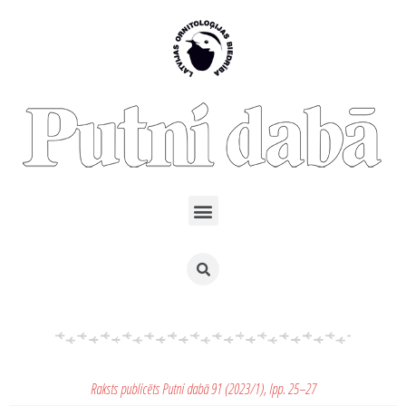
Raksts publicēts Putni dabā 91 (2023/1), lpp. 25–27