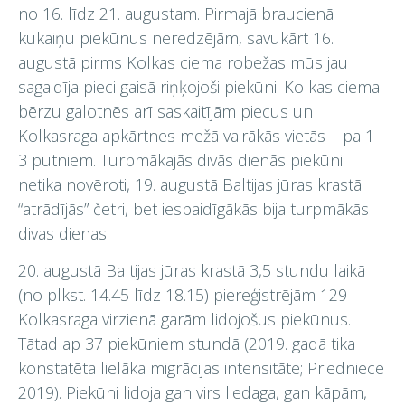
no 16. līdz 21. augustam. Pirmajā braucienā
kukaiņu piekūnus neredzējām, savukārt 16.
augustā pirms Kolkas ciema robežas mūs jau
sagaidīja pieci gaisā riņķojoši piekūni. Kolkas ciema
bērzu galotnēs arī saskaitījām piecus un
Kolkasraga apkārtnes mežā vairākās vietās – pa 1–
3 putniem. Turpmākajās divās dienās piekūni
netika novēroti, 19. augustā Baltijas jūras krastā
“atrādījās” četri, bet iespaidīgākās bija turpmākās
divas dienas.
20. augustā Baltijas jūras krastā 3,5 stundu laikā
(no plkst. 14.45 līdz 18.15) piereģistrējām 129
Kolkas­raga virzienā garām lidojošus piekūnus.
Tātad ap 37 piekūniem stundā (2019. gadā tika
konstatēta lielāka migrācijas intensitāte; Priedniece
2019). Piekūni lidoja gan virs liedaga, gan kāpām,