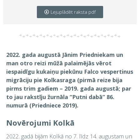
Lejuplādēt raksta pdf
2022. gada augustā Jānim Priedniekam un
man otro reizi mūžā palaimējās vērot
iespaidīgu kukaiņu piekūnu Falco vespertinus
migrāciju pie Kolkasraga (pirmā reize bija
pirms trim gadiem – 2019. gada augustā; par
to jau rakstīju žurnāla “Putni dabā” 86.
numurā (Priedniece 2019).
Novērojumi Kolkā
2022. gadā bijām Kolkā no 7. līdz 14. augustam un