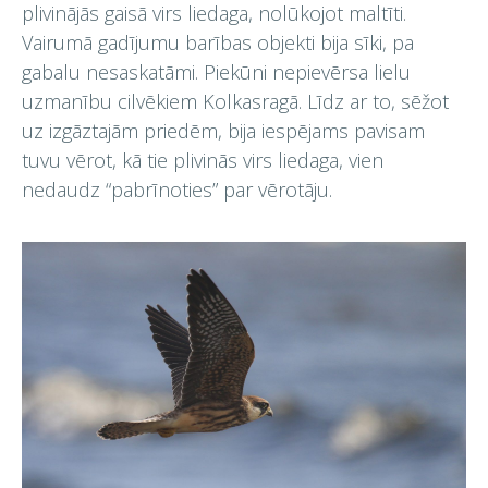
plivinājās gaisā virs liedaga, nolūkojot maltīti.
Vairumā gadījumu barības objekti bija sīki, pa
gabalu nesaskatāmi. Piekūni nepievērsa lielu
uzmanību cilvēkiem Kolkasragā. Līdz ar to, sēžot
uz izgāztajām priedēm, bija iespējams pavisam
tuvu vērot, kā tie plivinās virs liedaga, vien
nedaudz “pabrīnoties” par vērotāju.