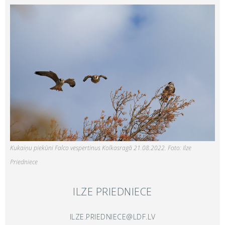
Kukaiņu piekūni Falco vespertinus Kolkasragā 21.08.2022. Foto: Ilze
Priedniece
ILZE PRIEDNIECE
ILZE.PRIEDNIECE@LDF.LV