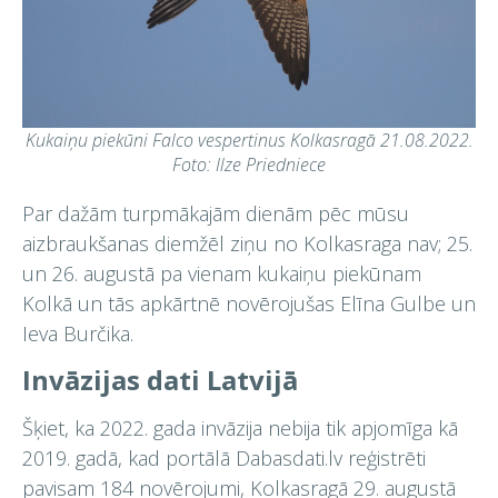
Kukaiņu piekūni Falco vespertinus Kolkasragā 21.08.2022.
Foto: Ilze Priedniece
Par dažām turpmākajām dienām pēc mūsu
aizbraukšanas diemžēl ziņu no Kolkasraga nav; 25.
un 26. augustā pa vienam kukaiņu piekūnam
Kolkā un tās apkārtnē novērojušas Elīna Gulbe un
Ieva Burčika.
Invāzijas dati Latvijā
Šķiet, ka 2022. gada invāzija nebija tik apjomīga kā
2019. gadā, kad portālā Dabasdati.lv reģistrēti
pavisam 184 novērojumi, Kolkasragā 29. augustā