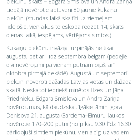
piekūnu skaits – Edgara Smislova un Andra Zariņa
Liepājā novērotie aptuveni 80 jaunie kukaiņu
piekūni (stundas laikā skaitīti uz ziemeļiem
lidojošie, vienlaikus teleskopā redzēti 14; skaits
dienas laikā, iespējams, vērtējams simtos.)
Kukaiņu piekūnu invāzija turpinājās ne tikai
augustā, bet arī līdz septembra beigām (pēdējie
divi novērojumi pa vienam putnam bijuši arī
oktobra pirmajā dekādē). Augustā un septembrī
piekūni novēroti dažādās Latvijas vietās un dažādā
skaitā. Neskaitot iepriekš minētos Ilzes un Jāņa
Priednieku, Edgara Smislova un Andra Zariņa
novērojumus, kā daudzskaitlīgākie jāmin Igora
Deņisova 21. augustā Garciema–Eimuru laukos
novērotie 170–200 putni (no plkst. 9.30 līdz 16.30
pārlidojuši simtiem piekūnu, vienlaicīgi uz vadiem