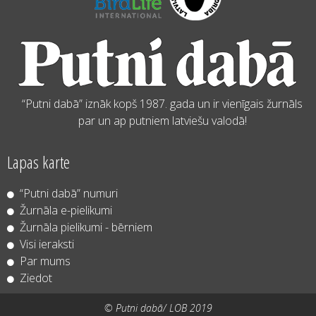
“Putni dabā” iznāk kopš 1987. gada un ir vienīgais žurnāls
par un ap putniem latviešu valodā!
Lapas karte
“Putni dabā” numuri
Žurnāla e-pielikumi
Žurnāla pielikumi - bērniem
Visi ieraksti
Par mums
Ziedot
© Putni dabā/ LOB 2019