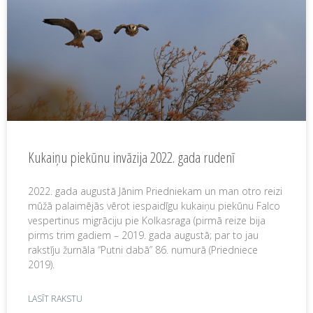
Kukaiņu piekūnu invāzija 2022. gada rudenī
2022. gada augustā Jānim Priedniekam un man otro reizi
mūžā palaimējās vērot iespaidīgu kukaiņu piekūnu Falco
vespertinus migrāciju pie Kolkasraga (pirmā reize bija
pirms trim gadiem – 2019. gada augustā; par to jau
rakstīju žurnāla “Putni dabā” 86. numurā (Priedniece
2019).
LASĪT RAKSTU