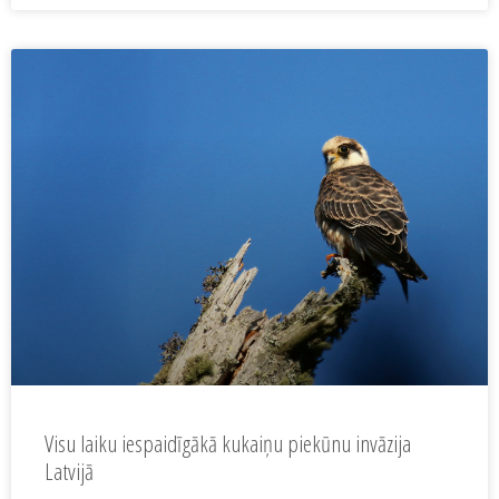
Visu laiku iespaidīgākā kukaiņu piekūnu invāzija
Latvijā