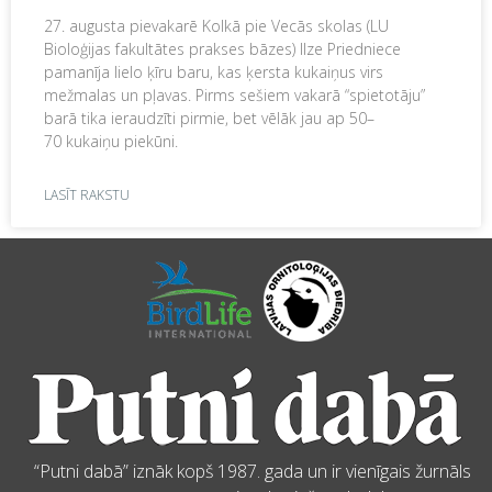
27. augusta pievakarē Kolkā pie Vecās skolas (LU
Bioloģijas fakultātes prakses bāzes) Ilze Priedniece
pamanīja lielo ķīru baru, kas ķersta kukaiņus virs
mežmalas un pļavas. Pirms sešiem vakarā “spietotāju”
barā tika ieraudzīti pirmie, bet vēlāk jau ap 50–
70 kukaiņu piekūni.
LASĪT RAKSTU
“Putni dabā” iznāk kopš 1987. gada un ir vienīgais žurnāls