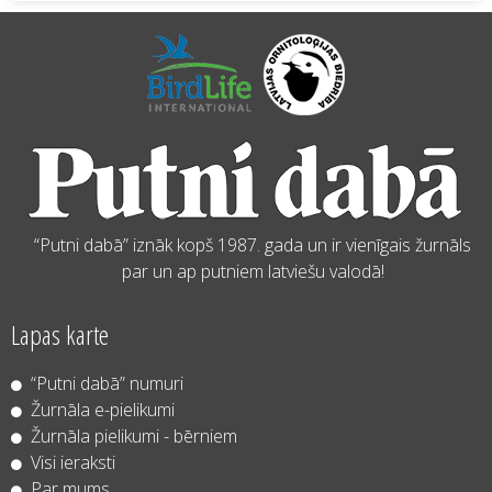
“Putni dabā” iznāk kopš 1987. gada un ir vienīgais žurnāls
par un ap putniem latviešu valodā!
Lapas karte
“Putni dabā” numuri
Žurnāla e-pielikumi
Žurnāla pielikumi - bērniem
Visi ieraksti
Par mums