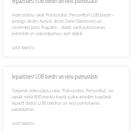
Iepazīsties! LOB biedri un viņu putnustāsti
Videostāstu ciklā “Putnustāsti. Personība” LOB biedri –
biologs Ainārs Auniņš, ārste Zane Dāvidsone un
uzņēmējs Justs Krapāns – dalās savā putnošanas
pieredzē un izaicinājumos, ejot dabā.
LASĪT RAKSTU
Iepazīsties! LOB biedri un viņu putnustāsti
Turpinot videostāstu ciklu “Putnustāsti. Personība”, no
vairāk nekā 800 biedru kuplā pulka aicinām tuvplānā
iepazīt dažus LOB biedrus un viņu putnošanas
paradumus.
LASĪT RAKSTU