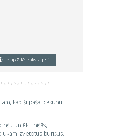
Lejuplādēt raksta pdf
 tam, kad šī paša piekūnu
linšu un ēku nišās,
nolūkam izvietotus būrīšus.