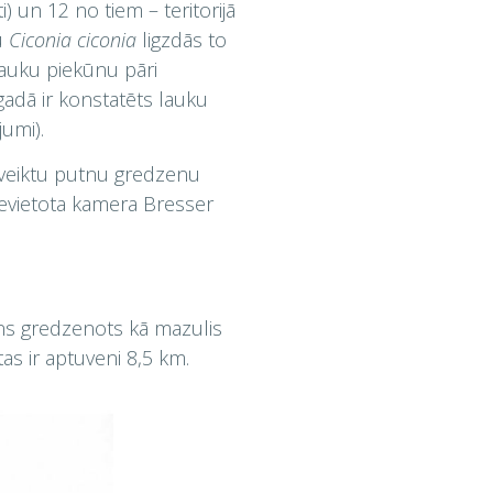
i) un 12 no tiem – teritorijā
u
Ciconia ciconia
ligzdās to
 lauku piekūnu pāri
gadā ir konstatēts lauku
umi).
i veiktu putnu gredzenu
a ievietota kamera Bresser
utns gredzenots kā mazulis
as ir aptuveni 8,5 km.