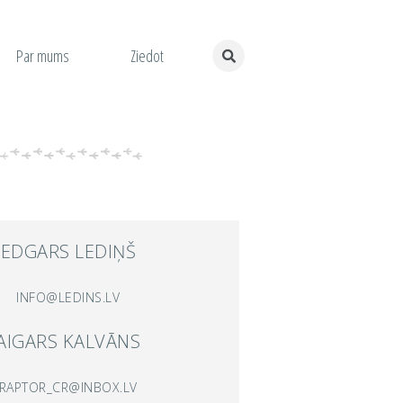
Par mums
Ziedot
EDGARS LEDIŅŠ
INFO@LEDINS.LV
AIGARS KALVĀNS
RAPTOR_CR@INBOX.LV