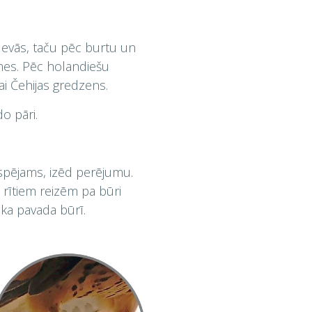
devās, taču pēc burtu un
smes. Pēc holandiešu
ai Čehijas gredzens.
o pāri.
 iespējams, izēd perējumu.
No rītiem reizēm pa būri
ika pavada būrī.