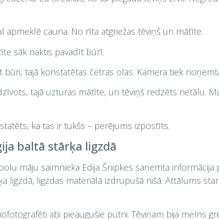
kal apmeklē cauna. No rīta atgriežas tēviņš un mātīte.
te sāk naktis pavadīt būrī.
būri, tajā konstatētas četras olas. Kamera tiek noņemt
zīvots, tajā uzturas mātīte, un tēviņš redzēts netālu. Ma
atēts, ka tas ir tukšs – perējums izpostīts.
a baltā stārķa ligzdā
olu māju saimnieka Edija Šnipkes saņemta informācija 
ķa ligzdā, ligzdas materiālā izdrupušā nišā. Attālums sta
nofotografēti abi pieaugušie putni. Tēviņam bija melns gre