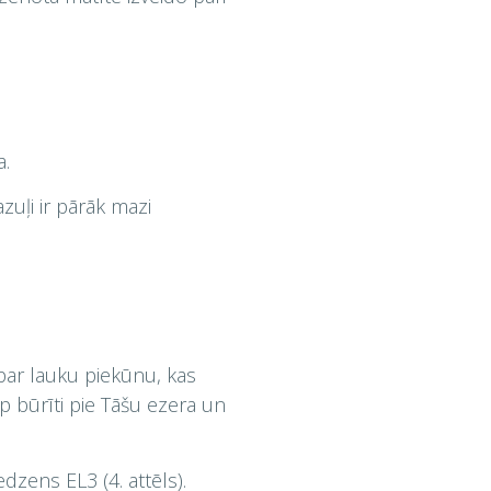
a.
zuļi ir pārāk mazi
par lauku piekūnu, kas
rp būrīti pie Tāšu ezera un
dzens EL3 (4. attēls).