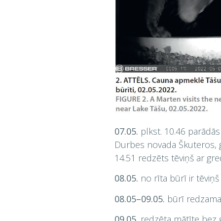
07.05.
plkst. 10.46 parādās
Durbes novada Škuteros, gr
14.51 redzēts tēviņš ar gre
08.05.
no rīta būrī ir tēviņ
08.05–09.05.
būrī redzama 
09.05.
redzēta mātīte bez g