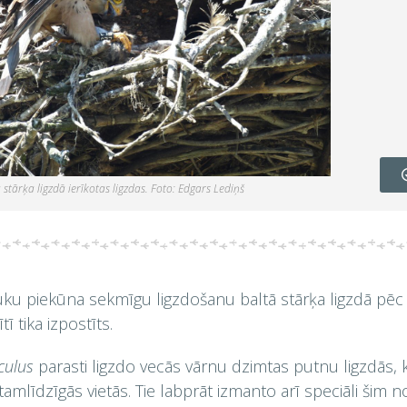
stārķa ligzdā ierīkotas ligzdas. Foto: Edgars Lediņš
uku piekūna sekmīgu ligzdošanu baltā stārķa ligzdā pēc
ī tika izpostīts.
culus
parasti ligzdo vecās vārnu dzimtas putnu ligzdās, k
tamlīdzīgās vietās. Tie labprāt izmanto arī speciāli šim 