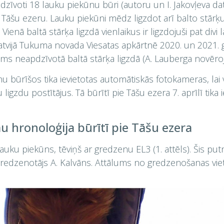
pdzīvoti 18 lauku piekūnu būri (autoru un I. Jakovļeva dat
Tāšu ezeru. Lauku piekūni mēdz ligzdot arī balto stārķ
Vienā baltā stārķa ligzdā vienlaikus ir ligzdojuši pat divi
atvijā Tukuma novada Viesatas apkārtnē 2020. un 2021. 
ms neapdzīvotā baltā stārķa ligzdā (A. Lauberga novēroj
u būrīšos tika ievietotas automātiskās fotokameras, la
 ligzdu postītājus. Tā būrītī pie Tāšu ezera 7. aprīlī tik
hronoloģija būrītī pie Tāšu ezera
lauku piekūns, tēviņš ar gredzenu EL3 (1. attēls). Šis p
gredzenotājs A. Kalvāns. Attālums no gredzenošanas viet