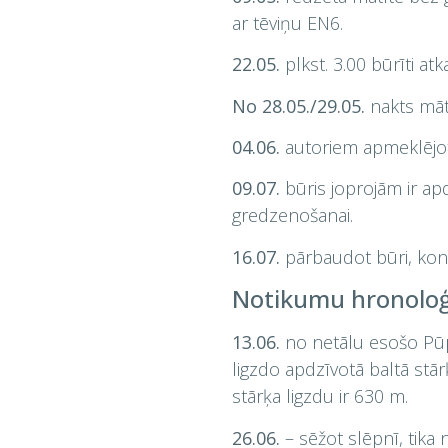
ar tēviņu EN6.
22.05.
plkst. 3.00 būrīti at
No 28.05./29.05.
nakts mātī
04.06.
autoriem apmeklējot 
09.07.
būris joprojām ir apd
gredzenošanai.
16.07.
pārbaudot būri, konst
Notikumu hronoloģij
13.06.
no netālu esošo Pūp
ligzdo apdzīvotā baltā stār
stārķa ligzdu ir 630 m.
26.06.
– sēžot slēpnī, tika 