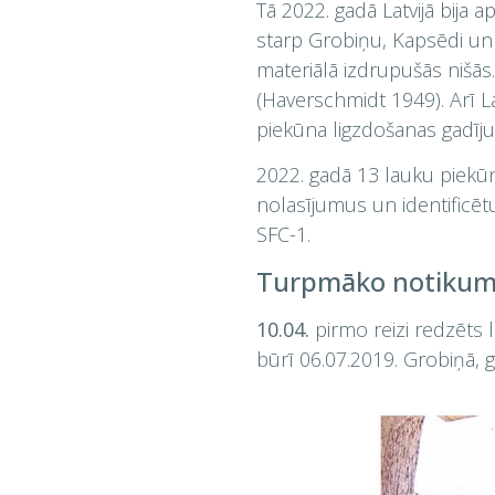
Tā 2022. gadā Latvijā bija a
starp Grobiņu, Kapsēdi un 
materiālā izdrupušās nišās. 
(Haverschmidt 1949). Arī L
piekūna ligzdošanas gadīju
2022. gadā 13 lauku piekūn
nolasījumus un identificētu
SFC-1.
Turpmāko notikumu 
10.04.
pirmo reizi redzēts 
būrī 06.07.2019. Grobiņā, 