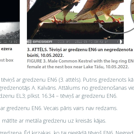
 tēviņš ar gredzenu EN6 (3. attēls). Putns gredzenots kā
edzenotājs A. Kalvāns. Attālums no gredzenošanas vieta
dzenu EL3; plkst. 16.34 – tēviņš ar gredzenu EN6.
š ar gredzenu EN6. Vecais pāris vairs nav redzams.
mātīte ar metāla gredzenu uz kreisās kājas.
redzena. Ēd ķirzakas, ko tai piegādā tēviņš EN6. Negred