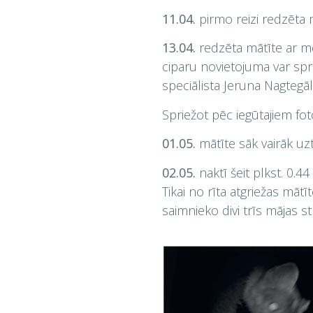
11.04.
pirmo reizi redzēta 
13.04.
redzēta mātīte ar me
ciparu novietojuma var spri
speciālista Jeruna Nagtegāl
Spriežot pēc iegūtajiem fo
01.05.
mātīte sāk vairāk uz
02.05.
naktī šeit plkst. 0.44
Tikai no rīta atgriežas mātī
saimnieko divi trīs mājas s