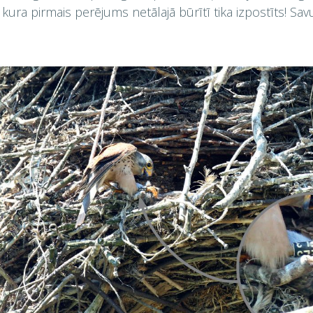
 kura pirmais perējums netālajā būrītī tika izpostīts! Sav