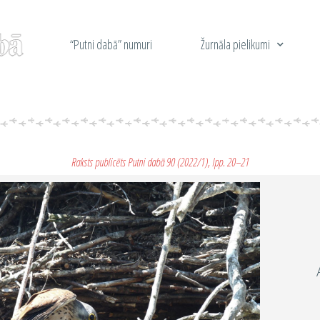
“Putni dabā” numuri
Žurnāla pielikumi
Raksts publicēts Putni dabā 90 (2022/1), lpp. 20–21