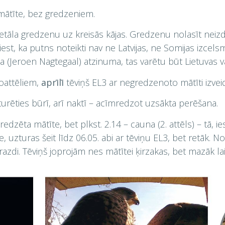
mātīte, bez gredzeniem.
tāla gredzenu uz kreisās kājas. Gredzenu nolasīt neiz
est, ka putns noteikti nav ne Latvijas, ne Somijas izcel
a (Jeroen Nagtegaal) atzinuma, tas varētu būt Lietuvas v
toattēliem,
aprīlī
tēviņš EL3 ar negredzenoto mātīti izveid
turēties būrī, arī naktī – acīmredzot uzsākta perēšana.
 redzēta mātīte, bet plkst. 2.14 – cauna (2. attēls) – tā,
te, uzturas šeit līdz 06.05. abi ar tēviņu EL3, bet retāk. 
trazdi. Tēviņš joprojām nes mātītei ķirzakas, bet mazāk la