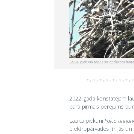
Lauku piekūnu tēviņš pie apdzīvotā baltā 
2022. gadā konstatējām la
pāra pirmais perējums būrīt
Lauku piekūni
Falco tinnun
elektropārvades līnijās un 